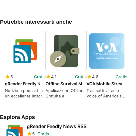
Potrebbe interessarti anche
5
Gratis
4.1
Gratis
4.8
Gratis
gReader Feedly News RSS
Offline Survival Manual
VOA Mobile Streamer
Notizie e podcast in
Applicazione Offline
Trasmetti la radio
un eccellente lettore
Gratuita e
Voice of America sul
RSS.
Informativa per la
tuo telefono
Sopravvivenza su
gratuitamente.
Smartphone
Esplora Apps
gReader Feedly News RSS
5
Gratis