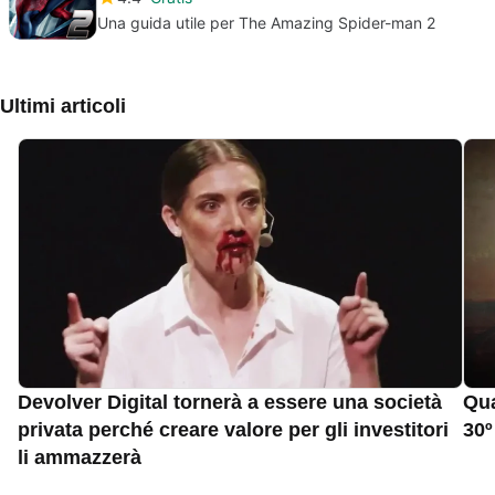
Una guida utile per The Amazing Spider-man 2
Ultimi articoli
Devolver Digital tornerà a essere una società
Qua
privata perché creare valore per gli investitori
30º
li ammazzerà