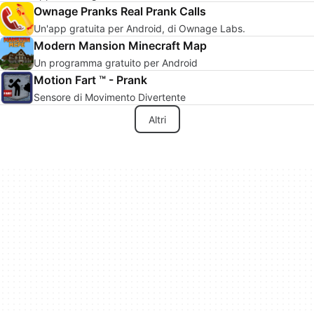
Ownage Pranks Real Prank Calls
Un'app gratuita per Android, di Ownage Labs.
Modern Mansion Minecraft Map
Un programma gratuito per Android
Motion Fart ™ - Prank
Sensore di Movimento Divertente
Altri