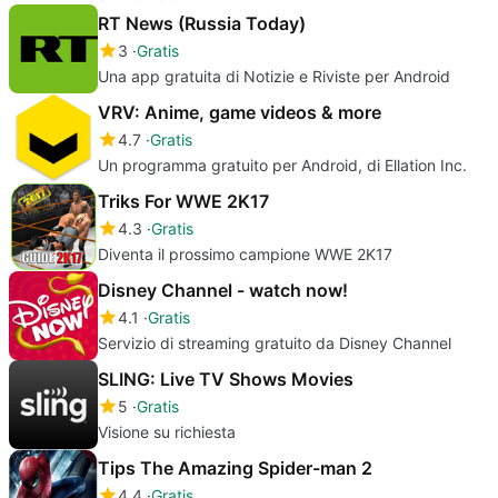
RT News (Russia Today)
3
Gratis
Una app gratuita di Notizie e Riviste per Android
VRV: Anime, game videos & more
4.7
Gratis
Un programma gratuito per Android, di Ellation Inc.
Triks For WWE 2K17
4.3
Gratis
Diventa il prossimo campione WWE 2K17
Disney Channel - watch now!
4.1
Gratis
Servizio di streaming gratuito da Disney Channel
SLING: Live TV Shows Movies
5
Gratis
Visione su richiesta
Tips The Amazing Spider-man 2
4.4
Gratis