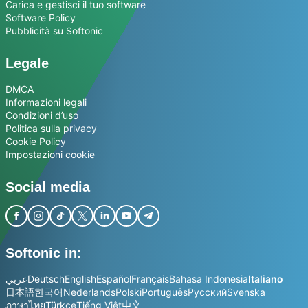
Carica e gestisci il tuo software
Software Policy
Pubblicità su Softonic
Legale
DMCA
Informazioni legali
Condizioni d’uso
Politica sulla privacy
Cookie Policy
Impostazioni cookie
Social media
Softonic in:
عربي
Deutsch
English
Español
Français
Bahasa Indonesia
Italiano
日本語
한국어
Nederlands
Polski
Português
Русский
Svenska
ภาษาไทย
Türkçe
Tiếng Việt
中文